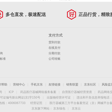
多仓直发，极速配送
正品行货，精致
支付方式
货到付款
在线支付
询
分期付款
标准
公司转账
家帮助
|
营销中心
|
手机京东
|
友情链接
|
销售联盟
|
京东社区
|
风险监
4号
|
ICP
|
药品医疗器械网络服务备案
|
自营医疗器械经营资质
|
药品网络
可证编号新出网证(京)字150号
|
出版物经营许可证
|
违法和不良信息举报电话：40
线：4006067733
经营证照
|
医疗器械第三方平台备案凭证（京）网械平台备字（
京东旗下网站：
京东钱包
|
京东云