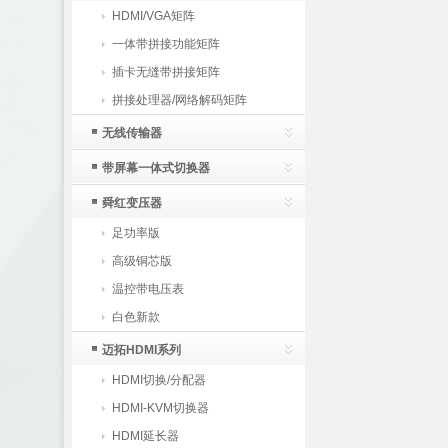
HDMI/VGA矩阵
一体带拼接功能矩阵
插卡无缝带拼接矩阵
拼接处理器/网络解码矩阵
无线传输器
带屏幕一体式切换器
舜红变压器
足功率版
高级铜芯版
温控带电压表
白色新款
迈拓HDMI系列
HDMI切换/分配器
HDMI-KVM切换器
HDMI延长器