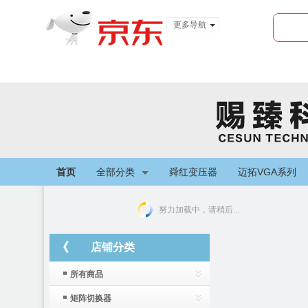
更多导航
服装城
食品
金融
首页
全部分类
舜红变压器
迈拓VGA系列
努力加载中，请稍后...
《
店铺分类
所有商品
矩阵切换器