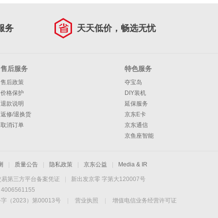
服务
天天低价，畅选无忧
售后服务
特色服务
售后政策
夺宝岛
价格保护
DIY装机
退款说明
延保服务
返修/退换货
京东E卡
取消订单
京东通信
京鱼座智能
测
|
质量公告
|
隐私政策
|
京东公益
|
Media & IR
交易第三方平台备案凭证
|
新出发京零 字第大120007号
06561155
2023）第00013号
|
营业执照
|
增值电信业务经营许可证