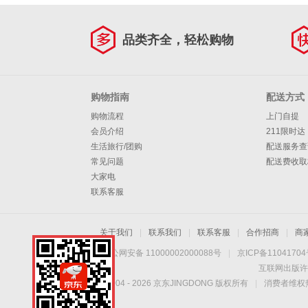
品类齐全，轻松购物
购物指南
配送方式
购物流程
上门自提
会员介绍
211限时达
生活旅行/团购
配送服务查
常见问题
配送费收取
大家电
联系客服
关于我们
|
联系我们
|
联系客服
|
合作招商
|
商
京公网安备 11000002000088号
|
京ICP备1104170
互联网出版许
Copyright © 2004 -
2026
京东JINGDONG 版权所有
|
消费者维权热